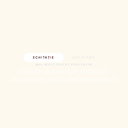
Echitație
ECHITAȚIE
ACTIVITATI
MAI MULT DECÂT ECHITAȚIE
Echitație pentru toate nivelurile,
de la primele lecții la performanță reală